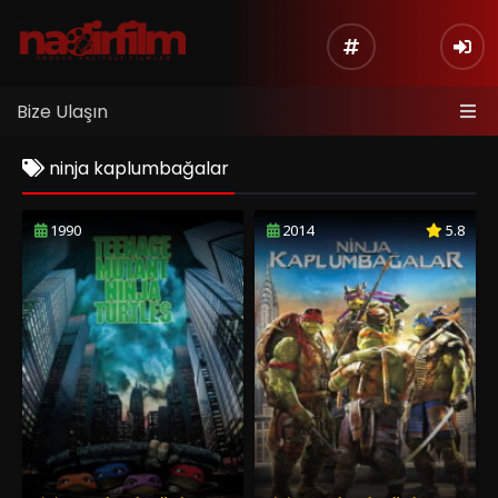
Bize Ulaşın
ninja kaplumbağalar
1990
2014
5.8