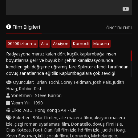
Türkçede Ninja Kaplumbağalar adıyla bilinen Teenage Mutant
Ninja Turtles, 90’lar nostaljisi, pratik kostüm efektleri, karanlık
şehir atmosferi ve eğlenceli kahraman ekibiyle kült aile-aksiyon
filmleri arasında özel bir yere sahiptir. Çizgi roman uyarlamaları,
Film Bilgileri
süper kahraman filmleri ve nostaljik macera yapımlarını
ÖNCE EKLENDI
sevenler için öne çıkan bu filmi Teenage Mutant Ninja Turtles
Türkçe altyazılı izle, Teenage Mutant Ninja Turtles Türkçe
109 izlenme
Aile
Aksiyon
Komedi
Macera
dublaj izle, Ninja Kaplumbağalar HD izle ve Teenage Mutant
Ninja Turtles full izle aramalarıyla nadirfilm1.com farkıyla
Radyasyona maruz kalan dört küçük kaplumbağa insan
keşfedebilirsiniz.
boyutlarına gelir ve büyük bir şehrin kanalizasyonunda
kendileri gibi değişime uğramış fare Splinter efendi tarafından
dövüş sanatlarında eğitilir. Kaplumbağalara çok sevdiği
rönesans ressamları Michelangelo, Raphael, Leonardo ve
Oyuncular:
Brian Tochi
Corey Feldman
Josh Pais
Judith
,
,
,
Donatello'nun isimlerini veren Splinter, onları suçla savaş
Hoag
Robbie Rist
,
konusunda yönlendirir.Güzel televizyoncu April ninja
Yönetmen:
Steve Barron
kaplumbağaların varlığını keşfedip güvenlerini kazandığında,
Yapım Yılı:
1990
birlikte kötü savaş beyi Shredder'ın planlarını engellemeye
Ülke:
ABD
Hong Kong SAR - Çin
,
girişirler.
Etiketler:
90lar filmleri
aile macera filmi
aksiyon macera
,
,
izle
çizgi roman uyarlaması film
Donatello
dövüş filmi izle
,
,
,
,
Elias Koteas
Foot Clan
full film izle
hd film izle
Judith Hoag
,
,
,
,
,
Kevin Eastman
kült çocuk filmi
Leonardo
Michelangelo
,
,
,
,