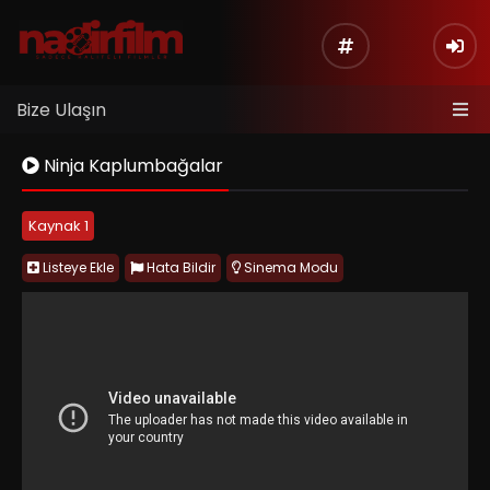
Bize Ulaşın
Ninja Kaplumbağalar
Kaynak 1
Listeye Ekle
Hata Bildir
Sinema Modu
Teenage Mutant Ninja Turtles, 1990 yapımı canlı aksiyon
macera ve süper kahraman filmidir. Leonardo, Donatello,
Michelangelo ve Raphael adlı dört mutant kaplumbağanın,
ustaları Splinter’ın rehberliğinde New York sokaklarında suçla
mücadele etmesini konu alır. Shredder ve Foot Clan tehdidine
karşı verilen mücadele; aksiyon, mizah, dostluk ve çizgi roman
ruhunu bir araya getirir.