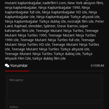
mutant kaplumbağalar
nadirfilm1.com
New York aksiyon filmi
,
,
,
ninja kaplumbağalar
Ninja Kaplumbağalar 1990
Ninja
,
,
Kaplumbağalar full izle
Ninja Kaplumbağalar HD izle
Ninja
,
,
Kaplumbağalar izle
Ninja Kaplumbağalar Türkçe altyazılı izle
,
,
Ninja Kaplumbağalar Türkçe dublaj izle
nostaljik film izle
Peter
,
,
Laird
Raphael
shredder
Splinter
Steve Barron
süper
,
,
,
,
,
kahraman filmi izle
Teenage Mutant Ninja Turtles
Teenage
,
,
Mutant Ninja Turtles 1990
Teenage Mutant Ninja Turtles
,
1990 izle
Teenage Mutant Ninja Turtles full izle
Teenage
,
,
Mutant Ninja Turtles HD izle
Teenage Mutant Ninja Turtles
,
izle
Teenage Mutant Ninja Turtles Türkçe altyazılı izle
,
,
Teenage Mutant Ninja Turtles Türkçe dublaj izle
Türkçe
,
Altyazılı Film İzle
türkçe dublaj film izle
,
Yorumlar
0 YORUM