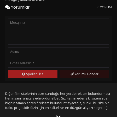
Yorumlar
0 YORUM
Spoiler Ekle
Yorumu Gönder
Diğer film sitelerinin size sunduğu her yerde reklam bulundurması
her insanı rahatsız ediyordur elbet. Sizi temin ederiz ki, sitemizde
hiç bir zaman agresif reklam bulundurmayacağız, çünkü bu site bir
tutku projesidir. Sizin için en kaliteli ve en düzgün altyazı seçeneği
ile bizim tarafımızdan seçilmiş filmleri size sunmak bizim işimiz.