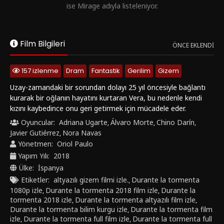
ise Mirage adıyla listeleniyor.
Film Bilgileri
ÖNCE EKLENDI
157 izlenme
Dram
Fantastik
Gerilim
Gizem
Uzay-zamandaki bir sorundan dolayı 25 yıl öncesiyle bağlantı
kurarak bir oğlanın hayatını kurtaran Vera, bu nedenle kendi
kızını kaybedince onu geri getirmek için mücadele eder.
Oyuncular:
Adriana Ugarte
Álvaro Morte
Chino Darín
,
,
,
Javier Gutiérrez
Nora Navas
,
Yönetmen:
Oriol Paulo
Yapım Yılı:
2018
Ülke:
İspanya
Etiketler:
altyazılı gizem filmi izle.
Durante la tormenta
,
1080p izle
Durante la tormenta 2018 film izle
Durante la
,
,
tormenta 2018 izle
Durante la tormenta altyazılı film izle
,
,
Durante la tormenta bilim kurgu izle
Durante la tormenta film
,
izle
Durante la tormenta full film izle
Durante la tormenta full
,
,