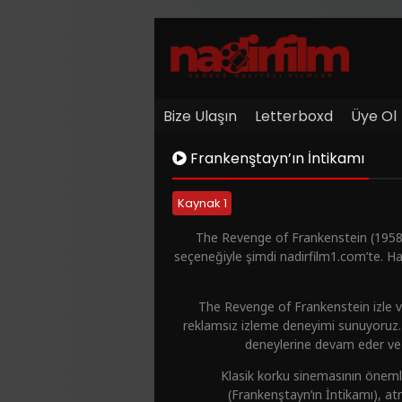
Bize Ulaşın
Letterboxd
Üye Ol
Frankenştayn’ın İntikamı
Kaynak 1
The Revenge of Frankenstein (1958) 
seçeneğiyle şimdi nadirfilm1.com’te. H
The Revenge of Frankenstein izle ve
reklamsız izleme deneyimi sunuyoruz. 
deneylerine devam eder ve i
Klasik korku sinemasının öneml
(Frankenştayn’ın İntikamı), atm