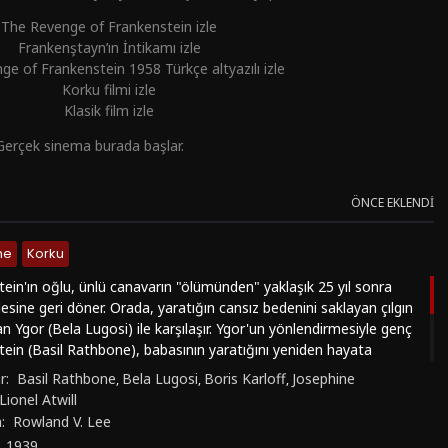
The Revenge of Frankenstein izle
Frankenştayn’ın İntikamı izle
e of Frankenstein 1958 Türkçe altyazılı izle
Korku filmi izle
Klasik film izle
Gerçek sinema burada başlar.
ÖNCE EKLENDI
me
Korku
tein'ın oğlu, ünlü canavarın "ölümünden" yaklaşık 25 yıl sonra
lesine geri döner. Orada, yaratığın cansız bedenini saklayan çılgın
an Ygor (Bela Lugosi) ile karşılaşır. Ygor'un yönlendirmesiyle genç
tein (Basil Rathbone), babasının yaratığını yeniden hayata
nu iyileştirmeyi ve aile adını temize çıkarmayı umar. Ancak
r:
Basil Rathbone
Bela Lugosi
Boris Karloff
Josephine
,
,
,
dığında, Ygor onu bir dizi cinayet işlemeye yönlendirir ve kasabada
Lionel Atwill
k dalgası başlar. Eleştirmenler tarafından "Frankenstein" serisinin
n:
Rowland V. Lee
 biri olarak övülen bu film, kült klasik orijinalinin değerli bir
:
1939