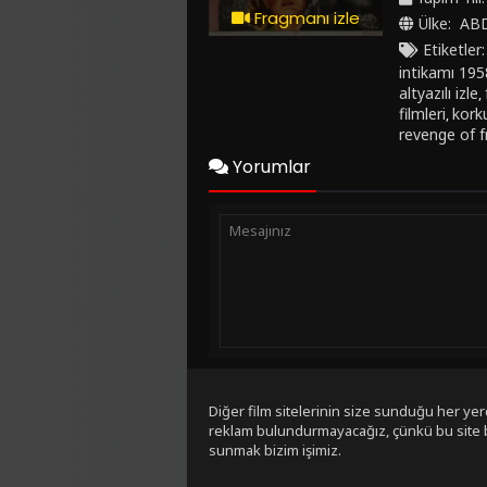
mirasçısıdır.
Fragmanı izle
Ülke:
AB
Etiketler
intikamı 1958
altyazılı izle
,
filmleri
korku
,
revenge of f
Yorumlar
Diğer film sitelerinin size sunduğu her yer
reklam bulundurmayacağız, çünkü bu site bir 
sunmak bizim işimiz.