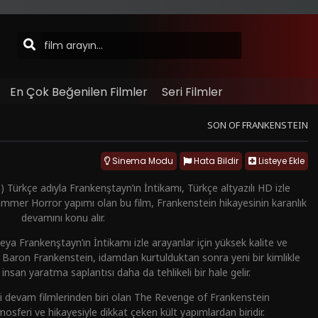
En Çok Beğenilen Filmler
Seri Filmler
SON OF FRANKENSTEIN
Sinema Modu
Hata Bildir
Listeye Ekle
Türkçe adıyla Frankenştayn’ın İntikamı, Türkçe altyazılı HD izle
ammer Horror yapımı olan bu film, Frankenstein hikayesinin karanlık
devamını konu alır.
ya Frankenştayn’ın İntikamı izle arayanlar için yüksek kalite ve
Baron Frankenstein, idamdan kurtulduktan sonra yeni bir kimlikle
nsan yaratma saplantısı daha da tehlikeli bir hale gelir.
i devam filmlerinden biri olan The Revenge of Frankenstein
osferi ve hikayesiyle dikkat çeken kült yapımlardan biridir.