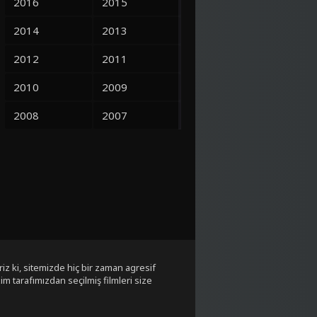
2016
2015
2014
2013
2012
2011
2010
2009
2008
2007
2006
2005
2004
2003
2002
2001
2000
1999
1998
1997
iz ki, sitemizde hiç bir zaman agresif
im tarafımızdan seçilmiş filmleri size
1996
1995
1994
1993