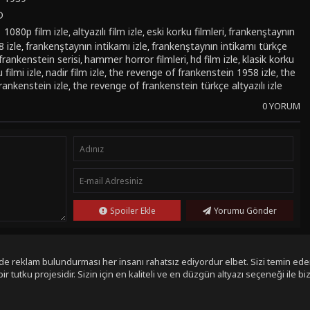
D
:
1080p film izle
altyazılı film izle
eski korku filmleri
frankenştaynın
,
,
,
 izle
frankenştaynın intikamı izle
frankenştaynın intikamı türkçe
,
,
frankenstein serisi
hammer horror filmleri
hd film izle
klasik korku
,
,
,
 filmi izle
nadir film izle
the revenge of frankenstein 1958 izle
the
,
,
,
rankenstein izle
the revenge of frankenstein türkçe altyazılı izle
,
0 YORUM
Spoiler Ekle
Yorumu Gönder
de reklam bulundurması her insanı rahatsız ediyordur elbet. Sizi temin eder
tutku projesidir. Sizin için en kaliteli ve en düzgün altyazı seçeneği ile biz