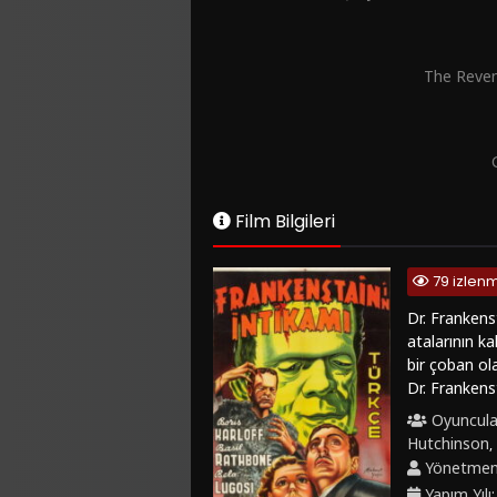
The Reveng
Film Bilgileri
79 izlen
Dr. Frankens
atalarının ka
bir çoban ol
Dr. Frankens
döndürerek o
Oyuncula
yaratık uyan
Hutchinson
,
yeni bir pani
Yönetme
en iyilerinden
Yapım Yılı