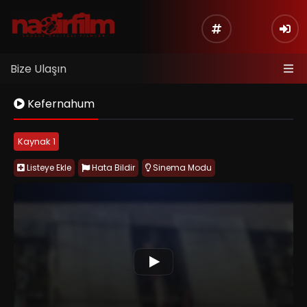
Bize Ulaşın
Kefernahum
Kaynak 1
Listeye Ekle
Hata Bildir
Sinema Modu
Capharnaüm (2018), Türkçe adıyla Kefernahum, yoksulluğun,
çocukluğun ve adalet arayışının en sert yüzlerinden birini
Beyrut sokaklarında anlatan sarsıcı bir dram filmidir. Zain adlı
küçük bir çocuğun ailesine dava açmasıyla başlayan hikâye,
onu yalnızca bir mağdur olarak değil; hayatta kalmaya çalışan,
öfkesini taşıyan ve görülmek isteyen bir çocuk olarak merkeze
alır. Nadine Labaki’nin yönettiği film, göçmenlik, çocuk ihmali,
sınıf eşitsizliği ve sokakta yaşama mücadelesini melodrama