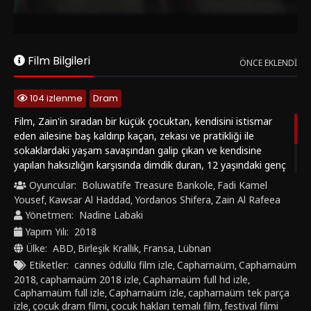
boğmadan, güçlü bir gerçeklik duygusuyla işler. Capharnaüm
izle, Kefernahum izle, Lübnan dram filmi izle ve etkileyici sosyal
gerçekçi filmler arayan izleyiciler için unutulmaz bir yapımdır.
Film Bilgileri
ÖNCE EKLENDI
104 izlenme
Dram
Film, Zain'in sıradan bir küçük çocuktan, kendisini istismar
eden ailesine baş kaldırıp kaçan, zekası ve pratikliği ile
sokaklardaki yaşam savaşından galip çıkan ve kendisine
yapılan haksızlığın karşısında dimdik duran, 12 yaşındaki genç
bir delikanlıya dönüşümünü gözler önüne seriyor. Bu süreçte
Oyuncular:
Boluwatife Treasure Bankole
Fadi Kamel
,
Zain hayat mücadelesi veriyor, Etiyopyalı mülteci Rahil ve
Yousef
Kawsar Al Haddad
Yordanos Shifera
Zain Al Rafeea
,
,
,
onun bebeği Yonas'a göz kulak oluyor, şiddet suçundan
Yönetmen:
Nadine Labaki
hapse giriyor ve en sonunda mahkemede adalet arıyor.
Yapım Yılı:
2018
Ülke:
ABD
Birleşik Krallık
Fransa
Lübnan
,
,
,
Etiketler:
cannes ödüllü film izle
Capharnaüm
Capharnaüm
,
,
2018
capharnaüm 2018 izle
Capharnaüm full hd izle
,
,
,
Capharnaüm full izle
Capharnaüm izle
capharnaüm tek parça
,
,
izle
çocuk dram filmi
çocuk hakları temalı film
festival filmi
,
,
,