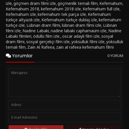
izle
göçmen dram filmi izle
göçmenlik temalı film
Kefernahum
,
,
,
,
Kefernahum 2018
kefernahum 2018 izle
Kefernahum full izle
,
,
,
Kefernahum izle
kefernahum tek parça izle
Kefernahum
,
,
türkçe altyazılı izle
Kefernahum türkçe dublaj izle
kefernahum
,
,
türkçe izle
Lübnan dram filmi
lübnan dram filmi izle
Lübnan
,
,
,
filmi izle
Nadine Labaki
nadine labaki capharnaüm izle
Nadine
,
,
,
Labaki filmleri
ödüllü film izle.
oscar adaylı film izle
sosyal
,
,
,
dram filmi
sosyal gerçekçi film izle
yoksulluk filmi izle
yoksulluk
,
,
,
temalı film
Zain Al Rafeea
zain al rafeea kefernahum filmi
,
,
Yorumlar
0 YORUM