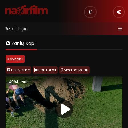
Bize Ulaşın
Yanlış Kapı
Kaynak 1
Listeye Ekle
Hata Bildir
Sinema Modu
Knock Knock (2015), Türkçe adıyla Yanlış Kapı, ev içi güven
duygusunu rahatsız edici bir psikolojik oyuna dönüştüren
gerilim filmlerinden biridir. Yağmurlu bir gecede kapısını çalan iki
genç kadına yardım etmek isteyen Evan, kısa süre içinde
masum görünen bu karşılaşmanın kontrol, arzu, suçluluk ve
tehdit dolu bir kâbusa dönüştüğünü fark eder. Eli Roth’un
yönettiği film, tek mekâna yakın yapısı ve giderek yükselen
baskı hissiyle izleyiciyi ahlaki sınırlar, manipülasyon ve ev istilası