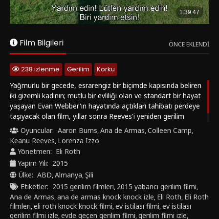
gerilimi arasında sıkıştırır. Knock Knock izle, Yanlış Kapı izle,
psikolojik gerilim filmi izle ve evde geçen rahatsız edici
gerilimler arayan izleyiciler için dikkat çeken bir yapımdır.
Film Bilgileri
ÖNCE EKLENDI
238 izlenme
Gerilim
Korku
Yağmurlu bir gecede, esrarengiz bir biçimde kapısında beliren
iki gizemli kadının; mutlu bir evliliği olan ve standart bir hayat
yaşayan Evan Webber'ın hayatında açtıkları tahibatı perdeye
taşıyacak olan film, yıllar sonra Reeves'i yeniden gerilim
kulvarında karşımıza çıkarmayı hedefliyor.
Oyuncular:
Aaron Burns
Ana de Armas
Colleen Camp
,
,
,
Keanu Reeves
Lorenza Izzo
,
Yönetmen:
Eli Roth
Yapım Yılı:
2015
Ülke:
ABD
Almanya
Şili
,
,
Etiketler:
2015 gerilim filmleri
2015 yabancı gerilim filmi
,
,
Ana de Armas
ana de armas knock knock izle
Eli Roth
Eli Roth
,
,
,
filmleri
eli roth knock knock filmi
ev istilası filmi
ev istilası
,
,
,
gerilim filmi izle
evde geçen gerilim filmi
gerilim filmi izle
,
,
,