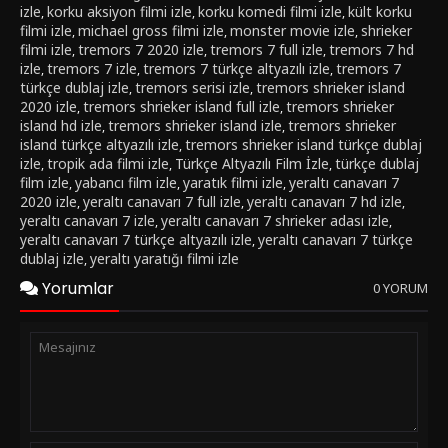
izle
korku aksiyon filmi izle
korku komedi filmi izle
kült korku
,
,
,
filmi izle
michael gross filmi izle
monster movie izle
shrieker
,
,
,
filmi izle
tremors 7 2020 izle
tremors 7 full izle
tremors 7 hd
,
,
,
izle
tremors 7 izle
tremors 7 türkçe altyazılı izle
tremors 7
,
,
,
türkçe dublaj izle
tremors serisi izle
tremors shrieker island
,
,
2020 izle
tremors shrieker island full izle
tremors shrieker
,
,
island hd izle
tremors shrieker island izle
tremors shrieker
,
,
island türkçe altyazılı izle
tremors shrieker island türkçe dublaj
,
izle
tropik ada filmi izle
Türkçe Altyazılı Film İzle
türkçe dublaj
,
,
,
film izle
yabancı film izle
yaratık filmi izle
yeraltı canavarı 7
,
,
,
2020 izle
yeraltı canavarı 7 full izle
yeraltı canavarı 7 hd izle
,
,
,
yeraltı canavarı 7 izle
yeraltı canavarı 7 shrieker adası izle
,
,
yeraltı canavarı 7 türkçe altyazılı izle
yeraltı canavarı 7 türkçe
,
dublaj izle
yeraltı yaratığı filmi izle
,
Yorumlar
0 YORUM