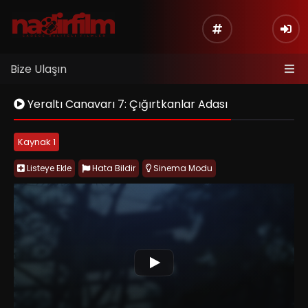
Bize Ulaşın
Yeraltı Canavarı 7: Çığırtkanlar Adası
Kaynak 1
Listeye Ekle
Hata Bildir
Sinema Modu
Tremors: Shrieker Island, diğer bilinen adıyla Tremors 7, Don
Michael Paul’un yönettiği ve Michael Gross’un Burt Gummer
karakteriyle yeniden seriye döndüğü aksiyon, korku ve komedi
türlerini bir araya getiren eğlenceli bir yaratık filmidir. Bu kez
uzak bir tropik adada geçen hikâye, av turizmi için kullanılan
genetiği değiştirilmiş Graboid, Shrieker ve Ass Blaster
yaratıklarının kontrolden çıkmasıyla hayatta kalma
mücadelesine dönüşür. Serinin klasik B filmi enerjisini, absürt