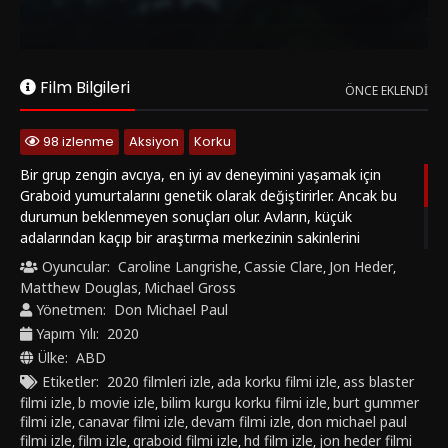
mizahını ve canavar avı atmosferini sürdüren yapım; Tremors
evreninin ada macerası olarak yaratık filmi sevenlere keyifli bir
devam halkası sunar. Tremors: Shrieker Island izle, Yeraltı
Canavarı 7 Türkçe altyazılı izle, Tremors 7 Türkçe dublaj izle ve
Film Bilgileri
ÖNCE EKLENDI
2020 yaratık filmi izle arayanlar için bu aksiyon dolu devam
filmini nadirfilm1.com farkıyla keşfedebilirsiniz.
98 izlenme
Aksiyon
Korku
Bir grup zengin avcıya, en iyi av deneyimini yaşamak için
Graboid yumurtalarını genetik olarak değiştirirler. Ancak bu
durumun beklenmeyen sonuçları olur. Avların, küçük
adalarından kaçıp bir araştırma merkezinin sakinlerini
korkutmaya başlaması uzun sürmez. Laboratuvarın müdürü
Oyuncular:
Caroline Langrishe
Cassie Clare
Jon Heder
,
,
,
Jimmy, Graboidlerin durdurulmasında uzman olan tek adamı
Matthew Douglas
Michael Gross
,
bulur: Burt Gummer. Burt, gittikçe çoğalan Graboidlere karşı
Yönetmen:
Don Michael Paul
zorlu bir savaşa girişir.
Yapım Yılı:
2020
Ülke:
ABD
Etiketler:
2020 filmleri izle
ada korku filmi izle
ass blaster
,
,
filmi izle
b movie izle
bilim kurgu korku filmi izle
burt gummer
,
,
,
filmi izle
canavar filmi izle
devam filmi izle
don michael paul
,
,
,
filmi izle
film izle
graboid filmi izle
hd film izle
jon heder filmi
,
,
,
,