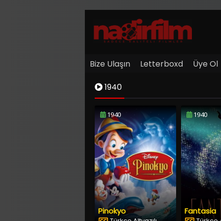
Bize Ulaşın
Letterboxd
Üye Ol
1940
1940
1940
Pinokyo
Fantasia
Türkçe Altyazılı
Türkçe A