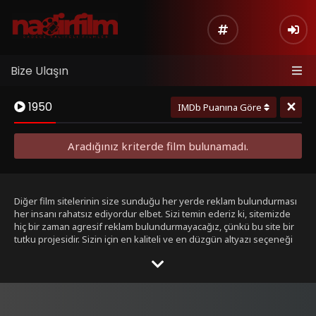
Bize Ulaşın
×
1950
IMDb Puanına Göre
Aradığınız kriterde film bulunamadı.
Diğer film sitelerinin size sunduğu her yerde reklam bulundurması
her insanı rahatsız ediyordur elbet. Sizi temin ederiz ki, sitemizde
hiç bir zaman agresif reklam bulundurmayacağız, çünkü bu site bir
tutku projesidir. Sizin için en kaliteli ve en düzgün altyazı seçeneği
ile bizim tarafımızdan seçilmiş filmleri size sunmak bizim işimiz.