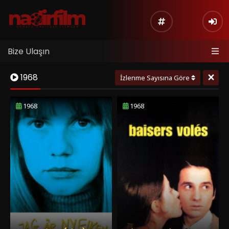
Bize Ulaşın
×
1968
İzlenme Sayısına Göre
1968
1968