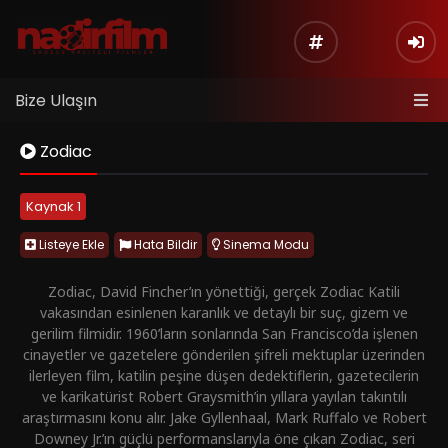
Bize Ulaşın
Zodiac
Kaynak 1
Listeye Ekle
Hata Bildir
Sinema Modu
Zodiac, David Fincher’ın yönettiği, gerçek Zodiac Katili
vakasından esinlenen karanlık ve detaylı bir suç, gizem ve
gerilim filmidir. 1960’ların sonlarında San Francisco’da işlenen
cinayetler ve gazetelere gönderilen şifreli mektuplar üzerinden
ilerleyen film, katilin peşine düşen dedektiflerin, gazetecilerin
ve karikatürist Robert Graysmith’in yıllara yayılan takıntılı
araştırmasını konu alır. Jake Gyllenhaal, Mark Ruffalo ve Robert
Downey Jr.’ın güçlü performanslarıyla öne çıkan Zodiac, seri