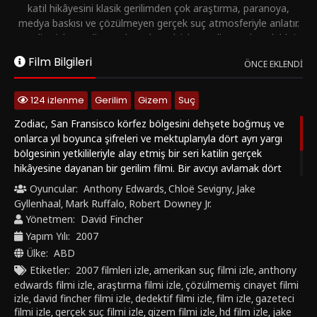
katil hikâyesini klasik gerilimden çok araştırma, paranoya,
medya baskısı ve çözülmeyen gerçek suç atmosferiyle anlatır.
Zodiac izle, Zodiac Türkçe altyazılı izle, Zodiac Türkçe dublaj
izle ve 2007 gerçek suç filmi izle arayanlar için bu modern suç
Film Bilgileri
ÖNCE EKLENDI
gerilimini nadirfilm1.com farkıyla keşfedebilirsiniz.
124 izlenme
Gerilim
Gizem
Suç
Zodiac, San Fransisco körfez bölgesini dehşete boğmuş ve
onlarca yıl boyunca şifreleri ve mektuplarıyla dört ayrı yargı
bölgesinin yetkilileriyle alay etmiş bir seri katilin gerçek
hikâyesine dayanan bir gerilim filmi. Bir avcıyı avlamak dört
adam için bir saplantı hâlini alır; bu öyle bir saplantıdır ki onları
Oyuncular:
Anthony Edwards
Chloë Sevigny
Jake
,
,
eski hâllerinin birer hayaletine dönüştürür, yaşamları katilin
Gyllenhaal
Mark Ruffalo
Robert Downey Jr.
,
,
bıraktığı sonu gelmeyen ipuçlarıyla bir kurulup bir yıkılır.
Yönetmen:
David Fincher
Yapım Yılı:
2007
Ülke:
ABD
Etiketler:
2007 filmleri izle
amerikan suç filmi izle
anthony
,
,
edwards filmi izle
araştırma filmi izle
çözülmemiş cinayet filmi
,
,
izle
david fincher filmi izle
dedektif filmi izle
film izle
gazeteci
,
,
,
,
filmi izle
gerçek suç filmi izle
gizem filmi izle
hd film izle
jake
,
,
,
,