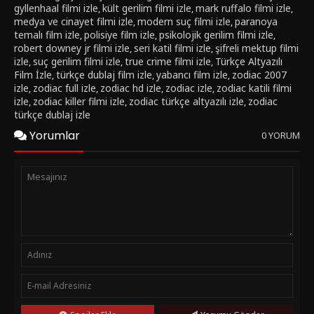
gyllenhaal filmi izle
kült gerilim filmi izle
mark ruffalo filmi izle
,
,
,
medya ve cinayet filmi izle
modern suç filmi izle
paranoya
,
,
temalı film izle
polisiye film izle
psikolojik gerilim filmi izle
,
,
,
robert downey jr filmi izle
seri katil filmi izle
şifreli mektup filmi
,
,
izle
suç gerilim filmi izle
true crime filmi izle
Türkçe Altyazılı
,
,
,
Film İzle
türkçe dublaj film izle
yabancı film izle
zodiac 2007
,
,
,
izle
zodiac full izle
zodiac hd izle
zodiac izle
zodiac katili filmi
,
,
,
,
izle
zodiac killer filmi izle
zodiac türkçe altyazılı izle
zodiac
,
,
,
türkçe dublaj izle
Yorumlar
0 YORUM