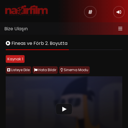
Bize Ulaşın
Fineas ve Förb 2. Boyutta
Kaynak 1
Listeye Ekle
Hata Bildir
Sinema Modu
Phineas and Ferb the Movie: Across the 2nd Dimension,
Türkiye’de bilinen adıyla Fineas ve Förb Filmi: 2. Boyutta,
Phineas ve Ferb’ün Dr. Doofenshmirtz’ün icadı yüzünden
paralel bir boyuta geçmesiyle başlayan eğlenceli bir animasyon
macera filmidir. Sevilen Disney Channel karakterlerini alternatif
evren, aksiyon, mizah ve aile dostu bir hikâyeyle buluşturan
yapım; çizgi film ve animasyon severler için keyifli bir seyir
sunar. Phineas and Ferb the Movie izle, Fineas ve Förb Filmi: 2.