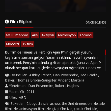
Boyutta Türkçe altyazılı izle ve 2011 animasyon filmi izle
arayanlar için bu renkli macerayı nadirfilm1.com farkıyla
keşfedebilirsiniz.
Film Bilgileri
ÖNCE EKLENDI
116 izlenme
Aile
Aksiyon
Animasyon
Komedi
Macera
TV film
Bu film de Fineas ve Ferb için Ajan P’nin gerçek yüzünü
keşfetme zamanı geliyor! Yaramaz ikilimiz, evcil hayvanları
ornitorenk Perry’nin aslında gizli bir ajan olduğunu ve Ajan P
olarak her gün kötü güçlerle savaştığını öğrenirler. Fineas ve
Ferb, Perry’ye yani Ajan P’ye destek olmaya çalışırken ilginç
Oyuncular:
Ashley French
Dan Povenmire
Dee Bradley
,
,
olaylar birbirini izler ve bambaşka bir boyuta geçerler. Bu yeni
Baker
Thomas Brodie-Sangster
Vincent Martella
,
,
boyuttaki dünya, yaşadıkları ve tanıdıkları dünyadan çok ama
Yönetmen:
Dan Povenmire
Robert Hughes
,
çok farklıdır. Bu boyutta Dr. Doofenshmirtz, Tri-State
Yapım Yılı:
2011
bölgesini yönetmektedir ve tahmin edebileceklerinden çok
Ülke:
ABD
daha tehlikeli bir adamdır. Fineas ve Ferb kardeşler, Dr.
Etiketler:
2 boyutta izle
across the 2nd dimension izle
aile
,
,
Doofenshmirtz’in asıl amacının kendi boyutlarındaki Tri-State
filmi izle
animasyon filmi izle
çizgi film izle
çocuk filmi izle
,
,
,
,
bölgesini ele geçirmek olduğunu duyunca gerçek macera