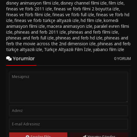
disney animasyon filmi izle
disney channel filmi izle
film izle
,
,
,
başlar. Çünkü bu kötü niyetli doktoru yenebilmek için
fineas ve förb 2011 izle
fineas ve förb filmi 2 boyutta izle
,
,
yapabilecekleri tek şeyin; kendilerinin ve ikinci boyuttaki diğer
fineas ve förb filmi izle
fineas ve förb full izle
fineas ve förb hd
,
,
Fineas ve Ferb’ü bir araya getirmek olduğunu anlarlar.
izle
fineas ve förb türkçe altyazılı izle
hd film izle
komedi
,
,
,
animasyon filmi izle
macera animasyon izle
paralel evren filmi
,
,
izle
phineas and ferb 2011 izle
phineas and ferb filmi izle
,
,
,
phineas and ferb full izle
phineas and ferb hd izle
phineas and
,
,
ferb the movie across the 2nd dimension izle
phineas and ferb
,
türkçe altyazılı izle
Türkçe Altyazılı Film İzle
yabancı film izle
,
,
Yorumlar
0 YORUM
Spoiler Ekle
Yorumu Gönder