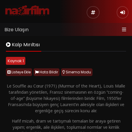
Bize Ulaşın
Kalp Mırıltısı
Kaynak 1
Listeye Ekle
Hata Bildir
Sinema Modu
Le Souffle au Cœur (1971) (Murmur of the Heart), Louis Malle
tarafından yönetilen, Fransız sinemasının en özgün “coming-
of-age” (büyüme hikayesi) filmlerinden biridir. Film, 1950’ler
Fransası’nda büyüyen genç Laurent’ın ailesiyle olan ilişkileri ve
ergenliğe geçiş sürecini konu alır.
Hafif mizah, dram ve tartışmalı temaları bir araya getiren
yapım; ergenlik, aile ilişkileri, toplumsal normlar ve kimlik