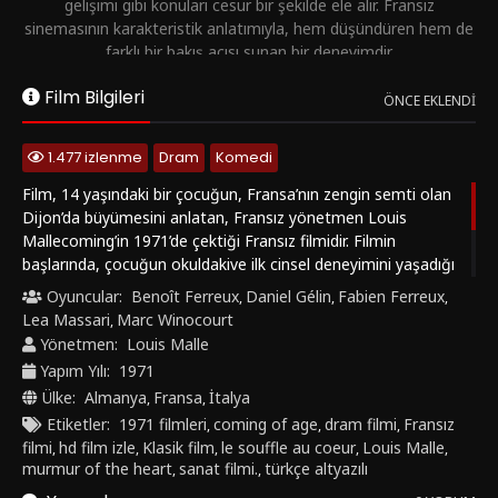
gelişimi gibi konuları cesur bir şekilde ele alır. Fransız
sinemasının karakteristik anlatımıyla, hem düşündüren hem de
farklı bir bakış açısı sunan bir deneyimdir.
👉 Eğer Fransız sineması, coming-of-age filmleri ve sanatsal /
Film Bilgileri
ÖNCE EKLENDI
festival yapımları ilgini çekiyorsa, Le Souffle au Cœur mutlaka
izlenmesi gereken bir film!
1.477 izlenme
Dram
Komedi
Film, 14 yaşındaki bir çocuğun, Fransa’nın zengin semti olan
Dijon’da büyümesini anlatan, Fransız yönetmen Louis
Mallecoming’in 1971’de çektiği Fransız filmidir. Filmin
başlarında, çocuğun okuldakive ilk cinsel deneyimini yaşadığı
bir genelevdeki maceraları anlatılıyor. Çocukta kalp hırıltısı
Oyuncular:
Benoît Ferreux
Daniel Gélin
Fabien Ferreux
,
,
,
ateşi olduğu anlaşılınca annesiyle birlikte, bir dizi olaylar
Lea Massari
Marc Winocourt
,
sonucu bir cinsel yakınlaşma yaşayacağı sanatoryuma
Yönetmen:
Louis Malle
giderler.
Yapım Yılı:
1971
Ülke:
Almanya
Fransa
İtalya
,
,
Etiketler:
1971 filmleri
coming of age
dram filmi
Fransız
,
,
,
filmi
hd film izle
Klasik film
le souffle au coeur
Louis Malle
,
,
,
,
,
murmur of the heart
sanat filmi.
türkçe altyazılı
,
,