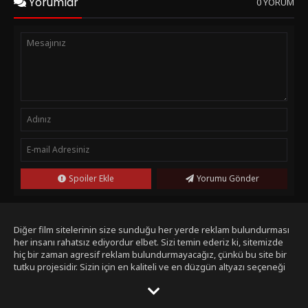
Yorumlar
0 YORUM
Spoiler Ekle
Yorumu Gönder
Diğer film sitelerinin size sunduğu her yerde reklam bulundurması
her insanı rahatsız ediyordur elbet. Sizi temin ederiz ki, sitemizde
hiç bir zaman agresif reklam bulundurmayacağız, çünkü bu site bir
tutku projesidir. Sizin için en kaliteli ve en düzgün altyazı seçeneği
ile bizim tarafımızdan seçilmiş filmleri size sunmak bizim işimiz.