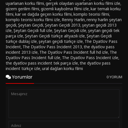
uyarlanan korku filmi
gerçek olaydan uyarlanan korku filmi izle
,
,
gizem gerilim filmi
gizemli kaybolma filmi izle
kar temalı korku
,
,
filmi
kar ve dağda geçen korku filmi
komplo teorisi filmi
,
,
,
komplo teorisi korku filmi izle
Renny Harlin
renny harlin şeytan
,
,
geçidi
Şeytan Geçidi
Şeytan Geçidi 2013
şeytan geçidi 2013
,
,
,
izle
Şeytan Geçidi full izle
Şeytan Geçidi izle
şeytan geçidi tek
,
,
,
parça izle
Şeytan Geçidi türkçe altyazılı izle
Şeytan Geçidi
,
,
türkçe dublaj izle
şeytan geçidi türkçe izle
The Dyatlov Pass
,
,
Incident
The Dyatlov Pass Incident 2013
the dyatlov pass
,
,
incident 2013 izle
The Dyatlov Pass Incident full hd izle
The
,
,
Dyatlov Pass Incident full izle
The Dyatlov Pass Incident izle
,
,
the dyatlov pass incident tek parça izle
the dyatlov pass
,
incident türkçe izle
ural dağları korku filmi
,
Yorumlar
0 YORUM