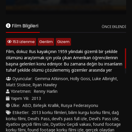
teorileri, bilim kurgu dokunuşları ve karlı dağ atmosferiyle
birleştirerek tekinsiz bir hayatta kalma gerilimi sunar.
Film Bilgileri
ÖNCE EKLENDI
153 izlenme
Gerilim
Gizem
Film, dokuz Rus kayakçının 1959 yılındaki gizemli bir şekilde
ölümünü araştırmak için yola çıkan Amerikan öğrencilerinin
başına gelenleri konu ediniyor. Bu zamana değin bu insanların
tuhaf şekilde ölümü çözülememiş gizemler arasında yer
alıyor...
Oyuncular:
Gemma Atkinson
Holly Goss
Luke Albright
,
,
,
Matt Stokoe
Ryan Hawley
,
Yönetmen:
Renny Harlin
Yapım Yılı:
2013
Ülke:
ABD
Birleşik Krallık
Rusya Federasyonu
,
,
Etiketler:
2013 korku filmleri
bilim kurgu korku filmi
dağ
,
,
korku filmi
Devil’s Pass
devil’s pass full izle
Devil’s Pass izle
,
,
,
,
dyatlov geçidi filmi izle
Dyatlov Geçidi vakası
found footage
,
,
korku filmi
found footage korku filmi izle
gerçek olaydan
,
,