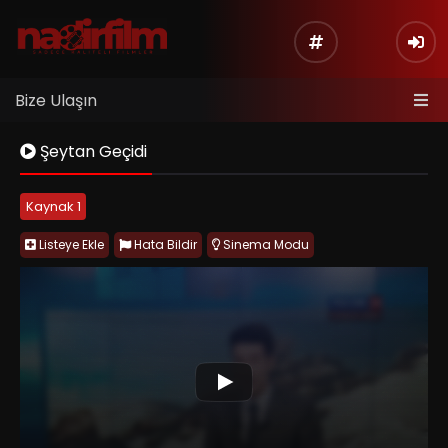
Bize Ulaşın
Şeytan Geçidi
Kaynak 1
Listeye Ekle
Hata Bildir
Sinema Modu
The Dyatlov Pass Incident (2013), Türkçe adıyla Şeytan Geçidi
ve bazı ülkelerde kullanılan adıyla Devil’s Pass, gerçek Dyatlov
Geçidi vakasından esinlenen found footage tarzı bir korku-
gerilim filmidir. Bir grup Amerikalı öğrenci, 1959’da Ural
Dağları’nda gizemli şekilde ölen dağcıların izini araştırmak için
bölgeye gider; ancak belgesel olarak başlayan yolculuk, soğuk,
izolasyon, paranoya ve açıklanamayan olaylarla giderek
karanlık bir kâbusa dönüşür. Film, gerçek olay merakını komplo