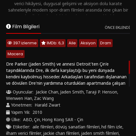
verici hikâyesi, duygusal gelişimi ve aksiyon dolu karate
sahneleriyle modern spor-dram filmleri arasında öne çıkan bir
yapımdır.
Filmi Türkçe dublaj ve altyazılı seçenekleriyle HD
kalitede izleyebilirsiniz.
Film Bilgileri
ÖNCE EKLENDI
397 izlenme
IMDb: 6,3
Aile
Aksiyon
Dram
Macera
Dre Parker (Jaden Smith) ve annesi Detroit'ten Çin'e
taşındıklarında Dre, ilk defa karşılaştığı bu yeni dünyada
kendini kaybolmuş hisseder. Arkadaşları tarafından dışlananan
ve dövülen Dre'nin yardımına oturdukları apartmanda çalışan
Bay Han (Jackie Chan) koşar. Dre ile aslında bir kung fu ustası
Oyuncular:
Jackie Chan
Jaden Smith
Taraji P. Henson
,
,
,
olan Bay Han, kung fu çalışmaya başlayarak yeni bir dostluğa
Wenwen Han
Zac Wang
,
adım atar ve kung fu turnuvasında zorlu karşılaşmaya doğru
Yönetmen:
Harald Zwart
ilerlerler...
Yapım Yılı:
2010
Ülke:
ABD
Çin
Hong Kong SAR - Çin
,
,
Etiketler:
aile filmleri
dövüş sanatları filmleri
hd film izle
,
,
,
ilham verici filmler
jackie chan filmleri
jaden smith filmleri
,
,
,