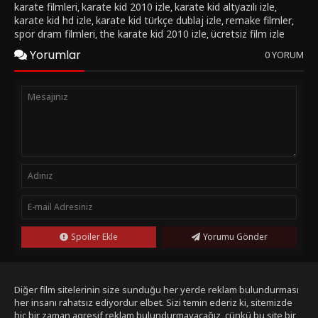
karate filmleri
karate kid 2010 izle
karate kid altyazılı izle
,
,
,
karate kid hd izle
karate kid türkçe dublaj izle
remake filmler
,
,
,
spor dram filmleri
the karate kid 2010 izle
ücretsiz film izle
,
,
Yorumlar
0 YORUM
Spoiler Ekle
Yorumu Gönder
Diğer film sitelerinin size sunduğu her yerde reklam bulundurması
her insanı rahatsız ediyordur elbet. Sizi temin ederiz ki, sitemizde
hiç bir zaman agresif reklam bulundurmayacağız, çünkü bu site bir