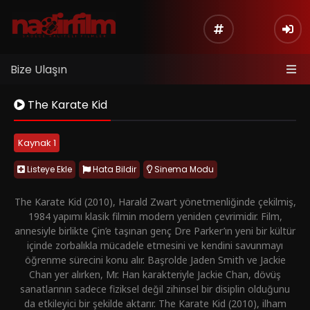
Bize Ulaşın
The Karate Kid
Kaynak 1
Listeye Ekle
Hata Bildir
Sinema Modu
The Karate Kid (2010), Harald Zwart yönetmenliğinde çekilmiş,
1984 yapımı klasik filmin modern yeniden çevrimidir. Film,
annesiyle birlikte Çin’e taşınan genç Dre Parker’ın yeni bir kültür
içinde zorbalıkla mücadele etmesini ve kendini savunmayı
öğrenme sürecini konu alır.
Başrolde Jaden Smith ve Jackie
Chan yer alırken, Mr. Han karakteriyle Jackie Chan, dövüş
sanatlarının sadece fiziksel değil zihinsel bir disiplin olduğunu
da etkileyici bir şekilde aktarır.
The Karate Kid (2010), ilham