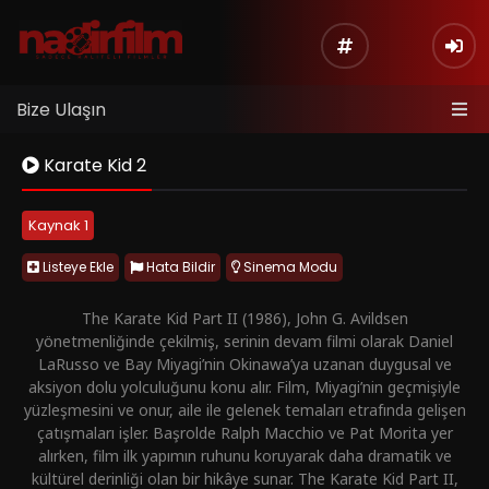
Bize Ulaşın
Karate Kid 2
Kaynak 1
Listeye Ekle
Hata Bildir
Sinema Modu
The Karate Kid Part II (1986), John G. Avildsen
yönetmenliğinde çekilmiş, serinin devam filmi olarak Daniel
LaRusso ve Bay Miyagi’nin Okinawa’ya uzanan duygusal ve
aksiyon dolu yolculuğunu konu alır. Film, Miyagi’nin geçmişiyle
yüzleşmesini ve onur, aile ile gelenek temaları etrafında gelişen
çatışmaları işler.
Başrolde Ralph Macchio ve Pat Morita yer
alırken, film ilk yapımın ruhunu koruyarak daha dramatik ve
kültürel derinliği olan bir hikâye sunar.
The Karate Kid Part II,