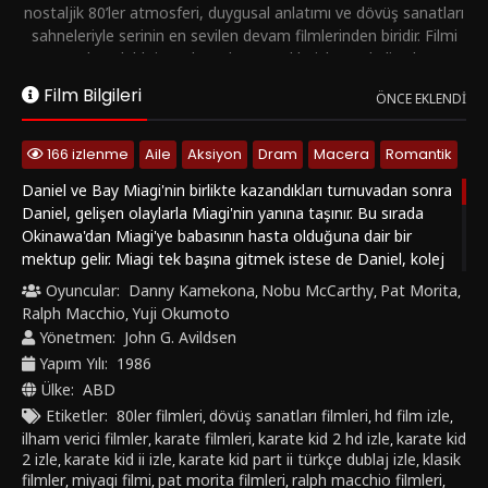
nostaljik 80’ler atmosferi, duygusal anlatımı ve dövüş sanatları
sahneleriyle serinin en sevilen devam filmlerinden biridir.
Filmi
Türkçe dublaj ve altyazılı seçenekleriyle HD kalitede
izleyebilirsiniz.
Film Bilgileri
ÖNCE EKLENDI
166 izlenme
Aile
Aksiyon
Dram
Macera
Romantik
Daniel ve Bay Miagi'nin birlikte kazandıkları turnuvadan sonra
Daniel, gelişen olaylarla Miagi'nin yanına taşınır. Bu sırada
Okinawa'dan Miagi'ye babasının hasta olduğuna dair bir
mektup gelir. Miagi tek başına gitmek istese de Daniel, kolej
parasından harcayarak ona eşlik eder. Okinawa'ya
Oyuncular:
Danny Kamekona
Nobu McCarthy
Pat Morita
,
,
,
vardıklarında bir zamanlar Miagi'nin en iyi arkadaşı olan Sato
Ralph Macchio
Yuji Okumoto
,
tarafından kötü şekilde karşılanırlar. Miagi ve Sato Miagi'nin
Yönetmen:
John G. Avildsen
babasından beraber ders almışlar fakat aralarına bir aşk
Yapım Yılı:
1986
girdiği için birbirlerine düşman olmuşlardır. Tomi Köyüne
Ülke:
ABD
geldiklerinde ikiliyi Yukie ve onun yeğeni Kumiko karşılar.
Etiketler:
80ler filmleri
dövüş sanatları filmleri
hd film izle
,
,
,
Miagi'nin babası son nefesinde iki öğrencisini barıştırmaya
ilham verici filmler
karate filmleri
karate kid 2 hd izle
karate kid
,
,
,
çalışır. Fakat Sato hocası ölür ölmez Miagi'ye kendisi ile
2 izle
karate kid ii izle
karate kid part ii türkçe dublaj izle
klasik
,
,
,
yüzleşmesi için üç gün verir. Daniel'ın başına ise Sato'nun
filmler
miyagi filmi
pat morita filmleri
ralph macchio filmleri
,
,
,
,
yeğeni ve en az onun kadar acımasız olan Chozen bela olur.