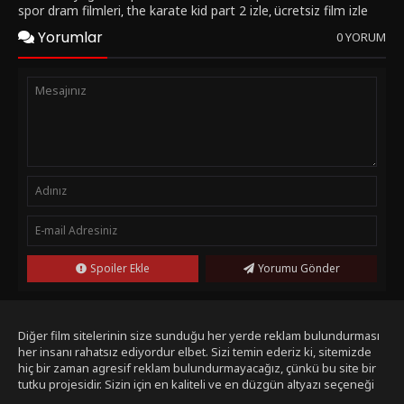
spor dram filmleri
the karate kid part 2 izle
ücretsiz film izle
,
,
Yorumlar
0 YORUM
Spoiler Ekle
Yorumu Gönder
Diğer film sitelerinin size sunduğu her yerde reklam bulundurması
her insanı rahatsız ediyordur elbet. Sizi temin ederiz ki, sitemizde
hiç bir zaman agresif reklam bulundurmayacağız, çünkü bu site bir
tutku projesidir. Sizin için en kaliteli ve en düzgün altyazı seçeneği
ile bizim tarafımızdan seçilmiş filmleri size sunmak bizim işimiz.