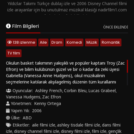
Yıldızlar Takımı Türkçe dublaj izle ve 2006 Disney Channel filmi
izle arayanlar için bu unutulmaz müzikal klasiği nadirfilm1.com
farkıyla keşfedebilirsiniz.
Film Bilgileri
ÖNCE EKLENDI
138 izlenme
Aile
Dram
Komedi
Müzik
Romantik
TV film
Okulun basket takımının yakışıklı ve popüler kaptanı Troy (Zac
Efron) ve bilim kulübünün güzel ve bir o kadar da zeki üyesi
Gabriella (Vanessa Anne Hudgens), okul müzikalinin
seçmelerine katılarak alışılagelmiş düzenin tüm kurallarını
yıkarlar. Rüyalarının peşinden giderken, çevrelerindeki herkese
Oyuncular:
Ashley French
Corbin Bleu
Lucas Grabeel
,
,
,
takım çalışmasının ve olduğu gibi davranmanın önemini
Vanessa Hudgens
Zac Efron
,
öğretirler. Hem de tüm bunları çok havalı melodilerin ve
Yönetmen:
Kenny Ortega
dansların eşliğinde yaparlar!
Yapım Yılı:
2006
Ülke:
ABD
Etiketler:
aile filmi izle
ashley tisdale filmi izle
dans filmi
,
,
izle
disney channel filmi izle
disney filmi izle
film izle
gençlik
,
,
,
,