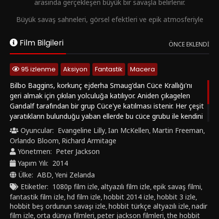
arasında gerçekleşen büyük bir savaşla belirlenir.
Büyük savaş sahneleri, görsel efektleri ve epik atmosferiyle
The Hobbit: The Battle of the Five Armies (Hobbit: Beş
Ordunun Savaşı), fantastik sinemanın unutulmaz finallerinden
Film Bilgileri
ÖNCE EKLENDI
biridir.
Hobbit: Beş Ordunun Savaşı izle
95 izlenme
Aksiyon
Fantastik
Macera
The Hobbit izle
Bilbo Baggins, korkunç ejderha Smaug'dan Cüce Krallığı'nı
Hobbit 2014 Türkçe altyazılı izle
geri almak için çıkılan yolculuğa katılıyor. Aniden çıkagelen
Fantastik film izle
Gandalf tarafından bir grup Cüce'ye katılması istenir. Her çeşit
HD film izle (1080p)
yaratıkların bulunduğu yaban ellerde bu cüce grubu ile kendini
Gerçek sinema burada başlar.
bir maceranın ortasında bulur. Erebor'a vardıktan ve Smaug
Oyuncular:
Evangeline Lilly
Ian McKellen
Martin Freeman
,
,
,
ile karşılaştıktan sonra Beş Ordu güçlerini birleştirerek, Orta
Orlando Bloom
Richard Armitage
,
Dünya'nın kaderini belirleyecek bir savaşa başlar.
Yönetmen:
Peter Jackson
Yapım Yılı:
2014
Ülke:
ABD
Yeni Zelanda
,
Etiketler:
1080p film izle
altyazılı film izle
epik savaş filmi
,
,
,
fantastik film izle
hd film izle
hobbit 2014 izle
hobbit 3 izle
,
,
,
,
hobbit beş ordunun savaşı izle
hobbit türkçe altyazılı izle
nadir
,
,
film izle
orta dünya filmleri
peter jackson filmleri
the hobbit
,
,
,