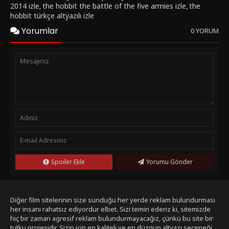
2014 izle
the hobbit the battle of the five armies izle
the
,
,
hobbit türkçe altyazılı izle
Yorumlar
0 YORUM
Spoiler Ekle
Yorumu Gönder
Diğer film sitelerinin size sunduğu her yerde reklam bulundurması
her insanı rahatsız ediyordur elbet. Sizi temin ederiz ki, sitemizde
hiç bir zaman agresif reklam bulundurmayacağız, çünkü bu site bir
tutku projesidir. Sizin için en kaliteli ve en düzgün altyazı seçeneği