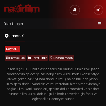
Bize Ulaşın
Jason X
Kaynak 1
Listeye Ekle
Hata Bildir
Sinema Modu
Jason X (2001), ünlü slasher serisinin onuncu filmidir ve Jason
Voorhees’in geleceğe taşındığı bilim kurgu korku konseptiyle
dikkat çeker. 2455 yılında dondurulmuş halde bulunan Jason,
uzay gemisinde uyandırılır ve mürettebatı birer birer avlamaya
başlar. Film, kanlı sahneleri, gerilim dolu atmosferi ve slasher
türüne bilim kurgu dokunuşu ile korku severler için farklı ve
eğlenceli bir deneyim sunar.