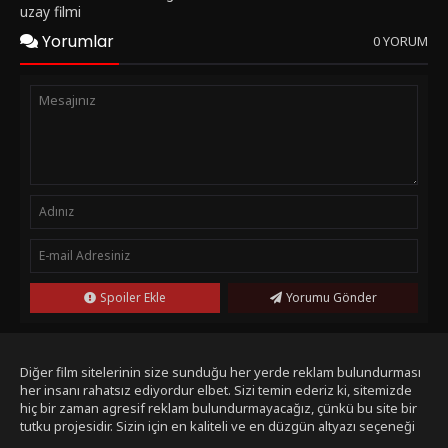
uzay filmi
Yorumlar
0 YORUM
Spoiler Ekle
Yorumu Gönder
Diğer film sitelerinin size sunduğu her yerde reklam bulundurması
her insanı rahatsız ediyordur elbet. Sizi temin ederiz ki, sitemizde
hiç bir zaman agresif reklam bulundurmayacağız, çünkü bu site bir
tutku projesidir. Sizin için en kaliteli ve en düzgün altyazı seçeneği
ile bizim tarafımızdan seçilmiş filmleri size sunmak bizim işimiz.