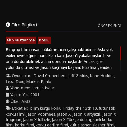
Film Bilgileri
ÖNCE EKLENDI
248 izlenme
Korku
Bir grup bilim insanı hükümet için çalışmaktadırlar. Asla yok
edilemeyeceğine inandıkları katil Jason'ı yakalamışlardır ve
onu durdurabilmek adına dondurmuşlardır. Ancak işler
yolunda gitmez ve Jason kaçmayı başarır. Etrafına yeniden
dehşet saçmaya başlar. Araştırmacılar Jason'ı tekrar
Oyuncular:
David Cronenberg
Jeff Geddis
Kane Hodder
,
,
,
yakalamayı başarırlar ancak Rowan isimli bir araştırmacıyı da
Lexa Doig
Markus Parilo
,
Jason ile beraber dondururlar.
Yönetmen:
James Isaac
Yapım Yılı:
2001
Ülke:
ABD
Etiketler:
bilim kurgu korku
Friday the 13th 10
futuristik
,
,
korku filmi
Jason Voorhees
Jason X
Jason X altyazılı
Jason X
,
,
,
,
fragman
Jason X full izle
Jason X Türkçe dublaj
kanlı korku
,
,
,
filmi
korku filmi
korku gerilim filmi
kült slasher
slasher filmi
,
,
,
,
,