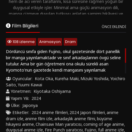
hem de acı veren taraflarını, kısa süresine rağmen yoğun bir
duygusal etkiyle işler. Minimal ama güçlü animasyon dili,
manga çizmeye duyulan tutkuyu anlatan samimi hikâyesi ve
sanatçı olmanın bedeline bakan melankolik tonu sayesinde
Film Bilgileri
anime dram, coming of age ve duygusal Japon animasyonları
ÖNCE EKLENDI
sevenler için öne çıkan bir yapımdır. Look Back Türkçe altyazılı
izle, Look Back HD izle, Tatsuki Fujimoto Look Back izle ve
108 izlenme
Animasyon
Dram
Look Back anime film full izle aramalarıyla bu etkileyici anime
filmini nadirfilm1.com farkıyla keşfedebilirsiniz.
Dördüncü sınıfa giden Fujino, okul gazetesinde dört panellik
bir manga yayınlamaktadır ve sınıf arkadaşlarının övgü seline
tutulur. Ama bir gün öğretmeni ona okulu sürekli asan
Kyomoto'nun gazetede kendi mangasını yayınlamak
istediğini söyler. İki kızın mangaya duyduğu tutku onları bir
Oyuncular:
Kota Oka
Kureha Maki
Mizuki Yoshida
Yoichiro
,
,
,
araya getirir, ta ki bir olay her şeyi altüst edene dek. Yürek
Saito
Yuumi Kawai
,
burkan bir ergenlik hikâyesi gözler önüne serilir.
Yönetmen:
Kiyotaka Oshiyama
Yapım Yılı:
2024
Ülke:
Japonya
Etiketler:
2024 anime filmleri
2024 Japon filmleri
anime
,
,
dram izle
anime film izle
arkadaşlık anime filmi
büyüme
,
,
,
hikayesi anime
Chainsaw Man yaratıcısı
coming of age anime
,
,
,
duygusal anime izle
Fire Punch yaratıcısı
Fujino
full anime izle
,
,
,
,