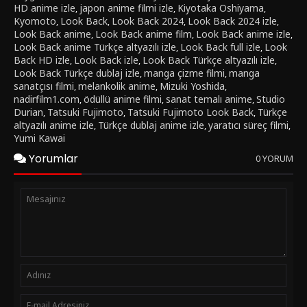
HD anime izle
japon anime filmi izle
Kiyotaka Oshiyama
,
,
,
Kyomoto
Look Back
Look Back 2024
Look Back 2024 izle
,
,
,
,
Look Back anime
Look Back anime film
Look Back anime izle
,
,
,
Look Back anime Türkçe altyazılı izle
Look Back full izle
Look
,
,
Back HD izle
Look Back izle
Look Back Türkçe altyazılı izle
,
,
,
Look Back Türkçe dublaj izle
manga çizme filmi
manga
,
,
sanatçısı filmi
melankolik anime
Mizuki Yoshida
,
,
,
nadirfilm1.com
ödüllü anime filmi
sanat temalı anime
Studio
,
,
,
Durian
Tatsuki Fujimoto
Tatsuki Fujimoto Look Back
Türkçe
,
,
,
altyazılı anime izle
Türkçe dublaj anime izle
yaratıcı süreç filmi
,
,
,
Yumi Kawai
Yorumlar
0 YORUM