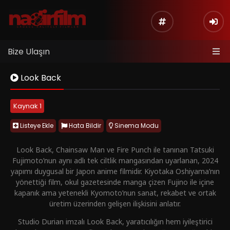
Bize Ulaşın
Look Back
Kaynak 1
Listeye Ekle
Hata Bildir
Sinema Modu
Look Back, Chainsaw Man ve Fire Punch ile tanınan Tatsuki
Fujimoto’nun aynı adlı tek ciltlik mangasından uyarlanan, 2024
yapımı duygusal bir Japon anime filmidir. Kiyotaka Oshiyama’nın
yönettiği film, okul gazetesinde manga çizen Fujino ile içine
kapanık ama yetenekli Kyomoto’nun sanat, rekabet ve ortak
üretim üzerinden gelişen ilişkisini anlatır.
Studio Durian imzalı Look Back, yaratıcılığın hem iyileştirici